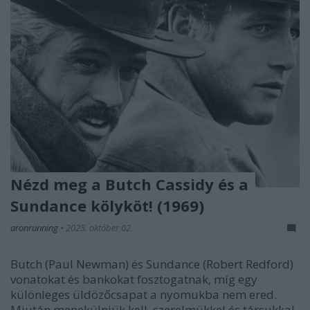
Nézd meg a Butch Cassidy és a
Sundance kölyköt! (1969)
aronrunning
•
2025. október 02.
Butch (Paul Newman) és Sundance (Robert Redford)
vonatokat és bankokat fosztogatnak, míg egy
különleges üldözőcsapat a nyomukba nem ered.
Miután menekülniük kell, szerelmükkel és társukkal,