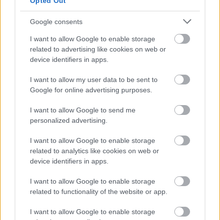
Opted Out
Google consents
Nézd meg a Nincs bocsánatot! (1992)
I want to allow Google to enable storage
related to advertising like cookies on web or
aronrunning
•
2015. szeptember 05.
device identifiers in apps.
Clint Eastwood utolsó western filmjében örökre
I want to allow my user data to be sent to
eltemette a romantikus westernt. Bill Munny
Google for online advertising purposes.
kivénhedt vadnyugati pisztolyhős, aki véres
múltját felesége hatására már egy jó évtizede maga
I want to allow Google to send me
mögött hagyta, ám amikor a fülébe jut, hogy
personalized advertising.
tisztességes vérdíjat tűztek ki két cowboy…
I want to allow Google to enable storage
related to analytics like cookies on web or
device identifiers in apps.
I want to allow Google to enable storage
related to functionality of the website or app.
I want to allow Google to enable storage