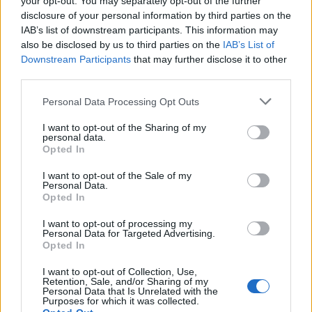
your opt-out. You may separately opt-out of the further
aronrunning
•
2022. augusztus 08.
disclosure of your personal information by third parties on the
IAB’s list of downstream participants. This information may
A 121 éves Jack Crabb egy történésznek meséli el
also be disclosed by us to third parties on the
IAB’s List of
hosszúra nyúlt élettörténetét, mely átszőtte amerikai
Downstream Participants
that may further disclose it to other
vadnyugatot. Jack gyerekként a sájenek fogságába
third parties.
esik, akik befogadják és indiánként nevelik. Felnőve
Please note that this website/app uses one or more Google
aztán útja visszavezeti a fehér emberek világába,
Personal Data Processing Opt Outs
services and may gather and store information including but
ahol sorra veszi fel a különböző szerepeket,…
not limited to your visit or usage behaviour. You may click to
I want to opt-out of the Sharing of my
personal data.
grant or deny consent to Google and its third-party tags to
Opted In
use your data for below specified purposes in below Google
consent section.
I want to opt-out of the Sale of my
Personal Data.
Opted In
I want to opt-out of processing my
Personal Data for Targeted Advertising.
Opted In
I want to opt-out of Collection, Use,
Retention, Sale, and/or Sharing of my
Personal Data that Is Unrelated with the
Purposes for which it was collected.