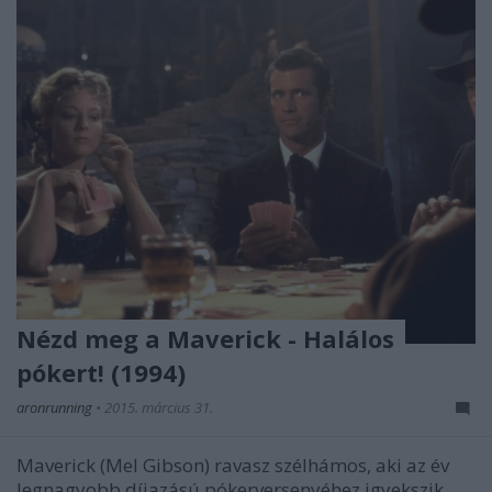
Nézd meg a Maverick - Halálos
pókert! (1994)
aronrunning
•
2015. március 31.
Maverick (Mel Gibson) ravasz szélhámos, aki az év
legnagyobb díjazású pókerversenyéhez igyekszik