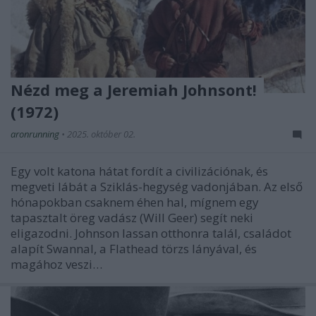
Nézd meg a Jeremiah Johnsont!
(1972)
aronrunning
•
2025. október 02.
Egy volt katona hátat fordít a civilizációnak, és
megveti lábát a Sziklás-hegység vadonjában. Az első
hónapokban csaknem éhen hal, mígnem egy
tapasztalt öreg vadász (Will Geer) segít neki
eligazodni. Johnson lassan otthonra talál, családot
alapít Swannal, a Flathead törzs lányával, és
magához veszi…