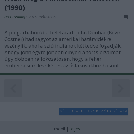
(1990)
aronrunning
•
2015. március 22.
A polgárháborúba belefáradt John Dunbar (Kevin
Costner) hadnagyot az amerikai határvidékre
vezénylik, ahol a sziú indiánok kétkedve fogadják.
Ahogy John egyre jobban elnyeri a törzs bizalmát,
úgy döbben rá fokozatosan, hogy a fehér
ember sosem lesz képes az őslakosokhoz hasonló…
SÜTI BEÁLLÍTÁSOK MÓDOSÍTÁSA
mobil
|
teljes