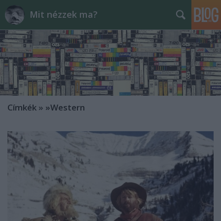
Mit nézzek ma?
Címkék
»
»Western