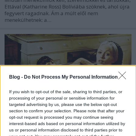
Ettával (Katharine Ross) Bolíviába szöknek, ahol újra
fegyvert ragadnak. Ám a múlt elől nem
menekülhetnek: a…
Blog -
Do Not Process My Personal Information
If you wish to opt-out of the sale, sharing to third parties, or
processing of your personal or sensitive information for
targeted advertising by us, please use the below opt-out
section to confirm your selection. Please note that after your
opt-out request is processed you may continue seeing
interest-based ads based on personal information utilized by
Nézd meg a Kis nagy embert! (1970)
us or personal information disclosed to third parties prior to