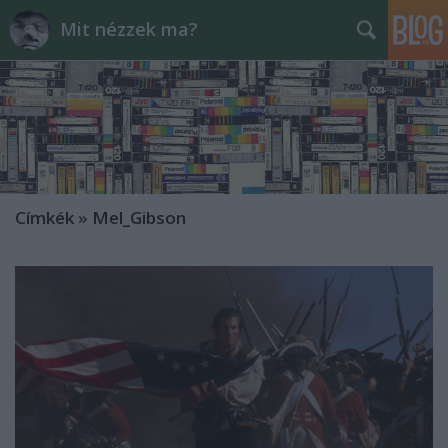
Mit nézzek ma?
Címkék
»
Mel_Gibson