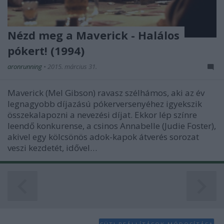
Nézd meg a Maverick - Halálos
pókert! (1994)
aronrunning
•
2015. március 31.
Maverick (Mel Gibson) ravasz szélhámos, aki az év
legnagyobb díjazású pókerversenyéhez igyekszik
összekalapozni a nevezési díjat. Ekkor lép színre
leendő konkurense, a csinos Annabelle (Judie Foster),
akivel egy kölcsönös adok-kapok átverés sorozat
veszi kezdetét, idővel…