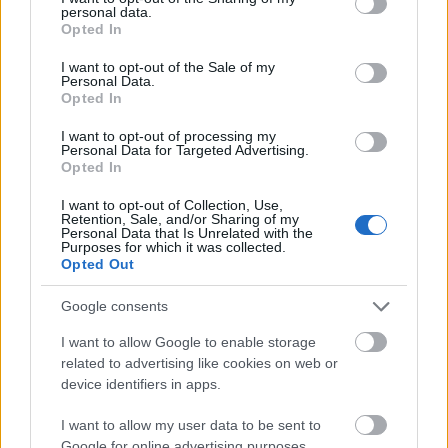
personal data.
grant or deny consent to Google and its third-party tags to
Opted In
use your data for below specified purposes in below Google
consent section.
I want to opt-out of the Sale of my
Personal Data.
Opted In
I want to opt-out of processing my
Personal Data for Targeted Advertising.
Opted In
I want to opt-out of Collection, Use,
Retention, Sale, and/or Sharing of my
Personal Data that Is Unrelated with the
Purposes for which it was collected.
Opted Out
Google consents
Nézd meg a Visszavágót! (1999)
I want to allow Google to enable storage
aronrunning
•
2015. április 15.
related to advertising like cookies on web or
device identifiers in apps.
Porter (Mel Gibson) törvénytisztelő tolvaj, de amikor
bűntársa egy kínai banda kirablását követően
I want to allow my user data to be sent to
megpróbálja átverni és megölni, mindenen és
Google for online advertising purposes.