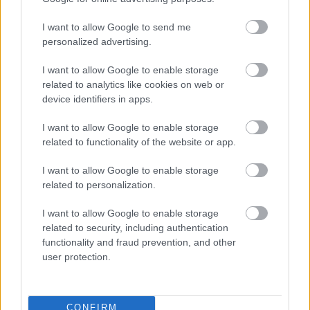
mindenkin keresztül zakatolva kezdi meg véres
bosszúhadjáratát. A korrupt rendőrök és a maffia
I want to allow Google to send me
egyaránt tehetetlen az…
personalized advertising.
I want to allow Google to enable storage
related to analytics like cookies on web or
device identifiers in apps.
I want to allow Google to enable storage
related to functionality of the website or app.
I want to allow Google to enable storage
related to personalization.
I want to allow Google to enable storage
related to security, including authentication
functionality and fraud prevention, and other
user protection.
Nézd meg a Váltságdíjat (1996)
CONFIRM