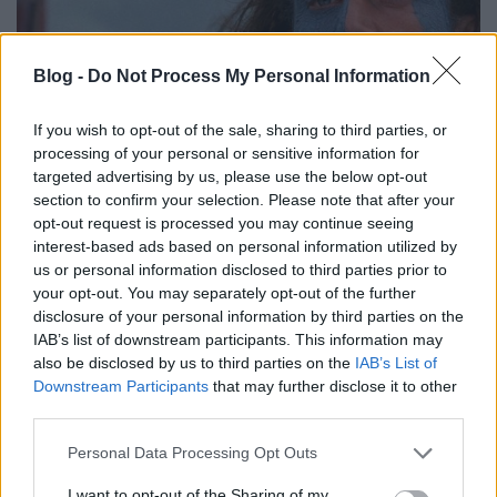
Blog -
Do Not Process My Personal Information
If you wish to opt-out of the sale, sharing to third parties, or
processing of your personal or sensitive information for
targeted advertising by us, please use the below opt-out
section to confirm your selection. Please note that after your
opt-out request is processed you may continue seeing
Nézd meg a Rettenthetetlent! (1995)
interest-based ads based on personal information utilized by
us or personal information disclosed to third parties prior to
aronrunning
•
2015. július 08.
your opt-out. You may separately opt-out of the further
disclosure of your personal information by third parties on the
William Wallace (Mel Gibson) hosszú távollét után
IAB’s list of downstream participants. This information may
tér haza skóciába, hogy békésen letelepedjen, ám
also be disclosed by us to third parties on the
IAB’s List of
visszatérve keserűen tapasztalja, hogy népe
Downstream Participants
that may further disclose it to other
továbbra is az angolok kegyetlen attricitásainak van
third parties.
kitéve, így a kezdeti viszakozást követően a skót
Please note that this website/app uses one or more Google
felkelők élére áll, és I.…
Personal Data Processing Opt Outs
services and may gather and store information including but
not limited to your visit or usage behaviour. You may click to
I want to opt-out of the Sharing of my